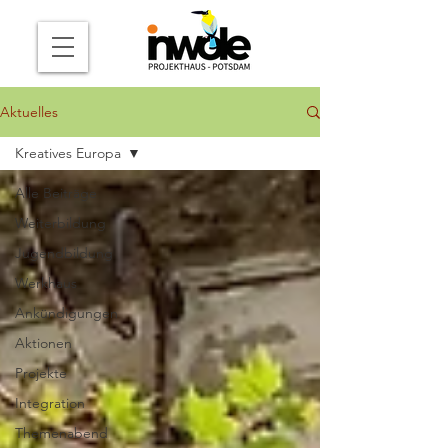
Aktuelles
Kreatives Europa
Alle Beiträge
Weiterbildung
Jugendbildung
Werkhaus
Ankündigungen
Aktionen
Projekte
Integration
Themenabend