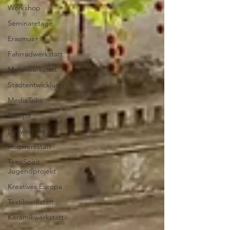
Workshop
Seminaretage
Erasmus+
Fahrradwerkstatt
Metallwerkstatt
Stadtentwicklung
MediaTrike
Europa
Networking
Holzwerkstatt
TeenSpirit
Jugendprojekt
Kreatives Europa
Textilwerkstatt
Keramikwerkstatt