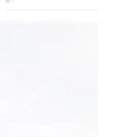
vor allem im Bereich der
Erwachsenenbildung. Unsere
Zusammenarbeit mit Partnergruppen und
Einrichtungen aus Griechenland, Serbien,
Frankreich, Dänemark, Portugal und Belgien
setzten wir erfolgreich auf verschiedene
Weisen fort, aber wir haben auch neue
PartnerInnen gefunden. Immer mehr
Vernetzung und Gespräche führen zu neuen
Projekten, aber noch mehr eröffnen uns neue
Möglichkeiten für Weiterentw