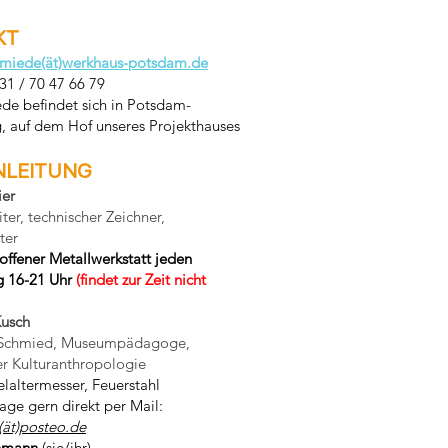
KT
hmiede(ät)werkhaus-potsdam.de
331 / 70 47 66 79
de befindet sich in Potsdam-
, auf dem Hof unseres Projekthauses
NLEITUNG
ier
iter, technischer Zeichner,
ter
offener Metallwerkstatt
jeden
g 16-21 Uhr
(findet zur Zeit nicht
Kusch
r-Schmied, Museumpädagoge,
r Kulturanthropologie
laltermesser, Feuerstahl
age gern direkt per Mail:
ät)posteo.de
pmann
(sie/ihr)