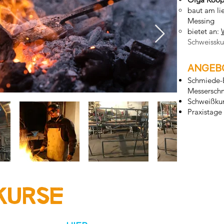
baut am li
Messing
bietet an:
Schweissku
ANGEB
Schmiede-
Messerschm
Schweißku
Praxistage
kurse