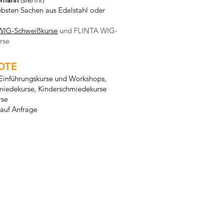
ebsten Sachen aus Edelstahl oder
WIG-Schweißkurse
und FLINTA WIG-
rse
OTE
Einführungskurse und Workshops
,
iedekurse, Kinderschmiedekurse
rse
 auf Anfrage