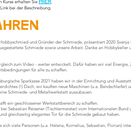
HIER
n Kurse erhalten Sie
.
Link bei der Beschreibung.
ahren
r Hobbyschmied und Gründer der Schmiede, präsentiert 2020 Svenja
usgestattete Schmiede sowie unsere Arbeit. Danke an Hobbykeller u
rgleich zum Video - weiter entwickelt. Dafür haben wir viel Energie, 
sbedingungen für alle zu schaffen.
burgische Sparkasse 2021 haben wir in der Einrichtung und Ausstat
rdichtes (!) Dach, wir kauften neue Maschinen (u.a. Bandschleifer)
 eine Schmiede- und Metallwerkstatt auszubauen.
fft ein geschlossener Werkstattbereich zu schaffen.
 bei Sebastian Reisener (Tischlermeister) vom Internationalen Bund 
und gleichzeitig elegantes Tor für die Schmiede gebaut haben.
s sich viele Personen (u.a. Helena, Kornelius, Sebastian, Florian) in