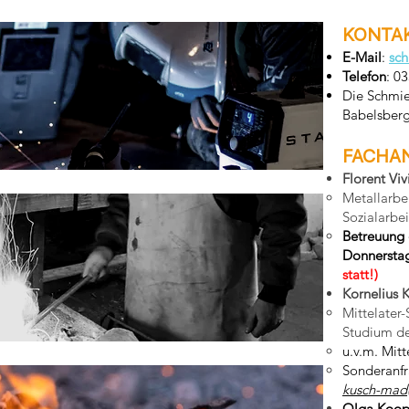
KONTA
E-Mail
:
sc
Telefon
: 0
Die Schmie
Babelsberg
FACHA
Florent Viv
Metallarbe
Sozialarbei
Betreuung 
Donnersta
statt!)
Kornelius 
Mittelate
Studium de
u.v.m.
Mitte
Sonderanfr
kusch-mad(
Olga Koo