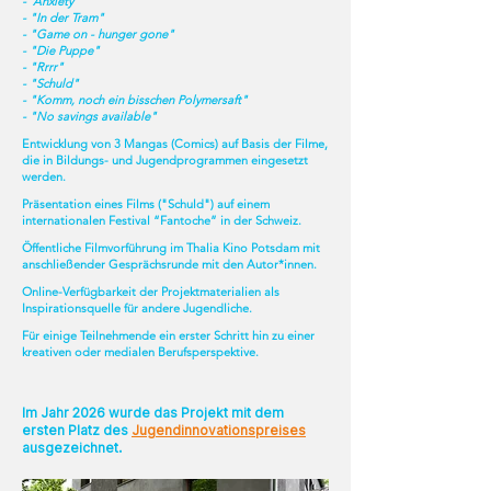
-"Anxiety"
- "In der Tram"
- "Game on - hunger gone"
- "Die Puppe"
- "Rrrr"
- "Schuld"
- "Komm, noch ein bisschen Polymersaft"
- "No savings available"
Entwicklung von 3 Mangas (Comics) auf Basis der Filme,
die in Bildungs- und Jugendprogrammen eingesetzt
werden.
Präsentation eines Films ("Schuld") auf einem
internationalen Festival “Fantoche” in der Schweiz.
Öffentliche Filmvorführung im Thalia Kino Potsdam mit
anschließender Gesprächsrunde mit den Autor*innen.
Online-Verfügbarkeit der Projektmaterialien als
Inspirationsquelle für andere Jugendliche.
Für einige Teilnehmende ein erster Schritt hin zu einer
kreativen oder medialen Berufsperspektive.
Im Jahr 2026 wurde das Projekt mit dem
ersten Platz des
Jugendinnovationspreises
ausgezeichnet.