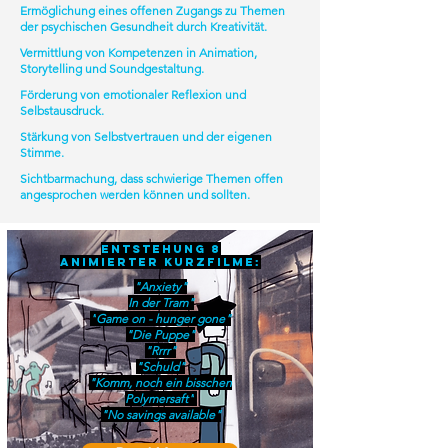
Ermöglichung eines offenen Zugangs zu Themen
der psychischen Gesundheit durch Kreativität.
Vermittlung von Kompetenzen in Animation,
Storytelling und Soundgestaltung.
Förderung von emotionaler Reflexion und
Selbstausdruck.
Stärkung von Selbstvertrauen und der eigenen
Stimme.
Sichtbarmachung, dass schwierige Themen offen
angesprochen werden können und sollten.
Entstehung 8
animierter Kurzfilme:
"Anxiety"
In der Tram"
"
Game on - hunger gone"
"Die Puppe"
"Rrrr"
"Schuld"
"Komm, noch ein bisschen
Polymersaft"
"No savings available"