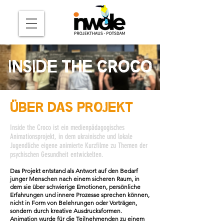
INSIDE THE CROCO
Über das Projekt
Inside the Croco ist ein medienpädagogisches
Animationsprojekt, in dem ukrainische und lokale
Jugendliche eigene animierte Kurzfilme zu Themen der
psychischen Gesundheit entwickelten.
Das Projekt entstand als Antwort auf den Bedarf
junger Menschen nach einem sicheren Raum, in
dem sie über schwierige Emotionen, persönliche
Erfahrungen und innere Prozesse sprechen können,
nicht in Form von Belehrungen oder Vorträgen,
sondern durch kreative Ausdrucksformen.
Animation wurde für die Teilnehmenden zu einem