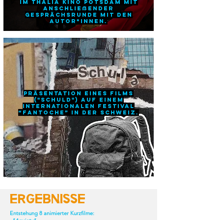
im Thalia Kino Potsdam mit
anschließender
Gesprächsrunde mit den
Autor*innen.
Präsentation eines Films
("Schuld") auf einem
internationalen Festival
“Fantoche” in der Schweiz.
Ergebnisse
Entstehung 8 animierter Kurzfilme: