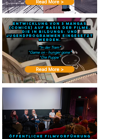
Read More >
Entwicklung von 3 Mangas
(Comics) auf Basis der Filme,
die in Bildungs- und
Jugendprogrammen eingesetzt
werden.
"In der Tram"
"
Game on - hunger gone"
"
Die Puppe"
Read More >
Öffentliche Filmvorführung