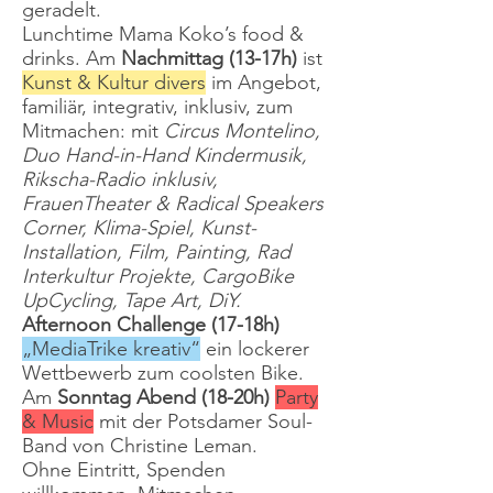
geradelt.
Lunchtime Mama Koko’s food &
drinks. Am
Nachmittag (13-17h)
ist
Kunst & Kultur divers
im Angebot,
familiär, integrativ, inklusiv, zum
Mitmachen: mit
Circus Montelino,
Duo Hand-in-Hand Kindermusik,
Rikscha-Radio inklusiv,
FrauenTheater & Radical Speakers
Corner, Klima-Spiel, Kunst-
Installation, Film, Painting, Rad
Interkultur Projekte, CargoBike
UpCycling, Tape Art, DiY.
Afternoon Challenge (17-18h)
„MediaTrike kreativ“
ein lockerer
Wettbewerb zum coolsten Bike.
Am
Sonntag Abend (18-20h)
Party
& Music
mit der Potsdamer Soul-
Band von Christine Leman.
Ohne Eintritt, Spenden