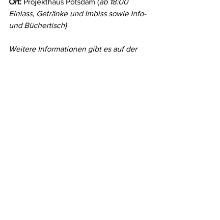
Ort: 
Projekthaus Potsdam (
ab 18:00 
Einlass, Getränke und Imbiss sowie Info- 
und Büchertisch)
Weitere Informationen gibt es auf der 
Gedenkerfahrungen-Homepage.
Weiterbildung
Ankündigungen
Themenabend
Alle ansehen
Aktuelle Beiträge