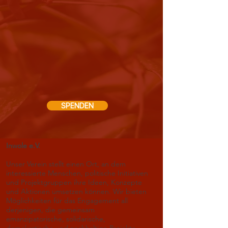
SPENDEN
Inwole e.V.
Unser Verein stellt einen Ort, an dem
interessierte Menschen, politische Initiativen
und Projektgruppen ihre Ideen, Konzepte
und Aktionen umsetzen können. Wir bieten
Möglichkeiten für das Engagement all
derjenigen, die gemeinsam
emanzipatorische, solidarische,