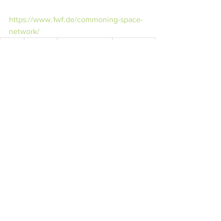
https://www.1wf.de/commoning-space-
network/
Bildung
Austausch
politische Bildung
Veranstaltung
Weiterbildung
Jugendbildung
Ankündigungen
Alle ansehen
Aktuelle Beiträge