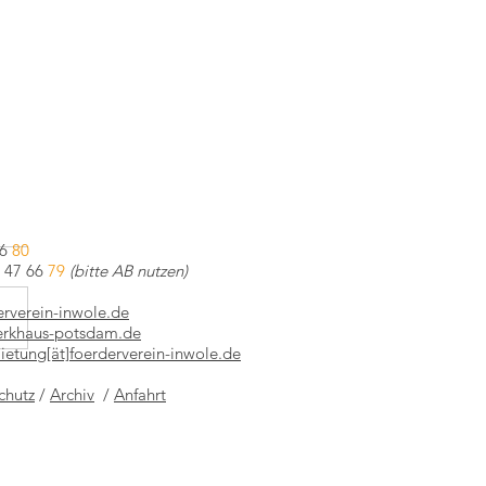
66
80
0 47 66
79
(bitte AB nutzen)
derverein-inwole.de
werkhaus-potsdam.de
ietung[ät]foerderverein-inwole.de
Europe Halles Konferenz in
chutz
/
Archiv
/
Anfahrt
lle