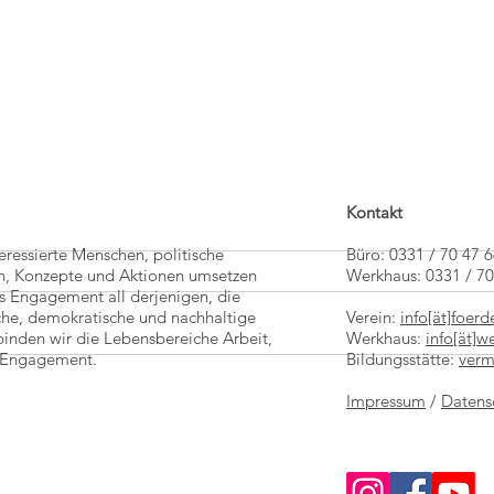
Kontakt
teressierte Menschen, politische
Büro: 0331 / 70 47 
een, Konzepte und Aktionen umsetzen
Werkhaus: 0331 / 7
s Engagement all derjenigen, die
che, demokratische und nachhaltige
Verein:
info[ät]foer
100 Jahre Bauhaus Dessau
binden wir die Lebensbereiche Arbeit,
Werkhaus:
info[ät]
es Engagement.
Bildungsstätte:
verm
Trans 
Impressum
/
Datens
Marsei