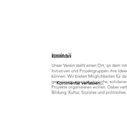
Inwole e.V.
Kommentare
Unser Verein stellt einen Ort, an dem in
Initiativen und Projektgruppen ihre Id
können. Wir bieten Möglichkeiten für da
gemeinsam emanzipatorische, solidaris
Kommentar verfassen...
Projekte organisieren wollen. Dabei ver
Bildung, Kultur, Soziales und politisch
Zirkuswoche im Werkhaus Potsdam 03.-
07.08.2026