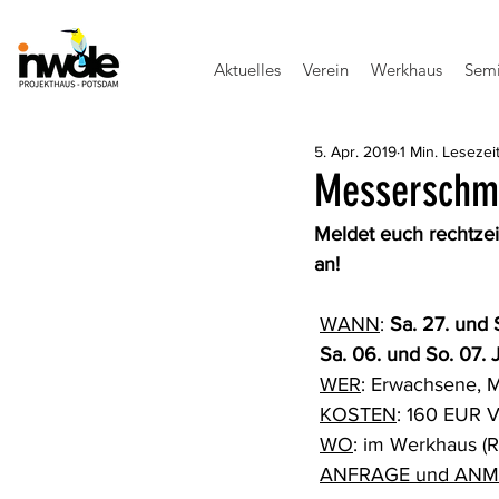
Aktuelles
Verein
Werkhaus
Semi
5. Apr. 2019
1 Min. Lesezei
Messerschm
Meldet euch rechtze
an!
WANN
: 
Sa. 27. und 
Sa. 06. und So. 07. 
WER
: Erwachsene, 
KOSTEN
: 160 EUR V
WO
: im Werkhaus (R
ANFRAGE und AN