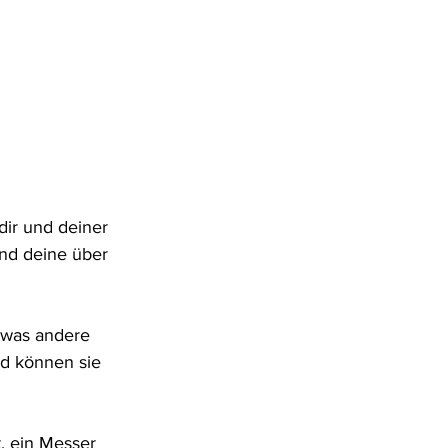
ir und deiner 
und deine über 
twas andere 
d können sie 
, ein Messer 