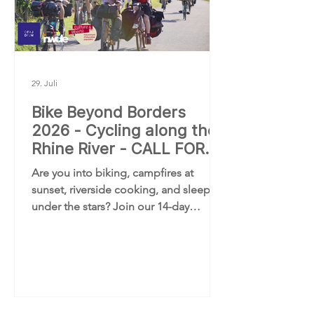
29. Juli
Bike Beyond Borders
2026 - Cycling along the
Rhine River - CALL FOR
PARTICIPANTS
Are you into biking, campfires at
sunset, riverside cooking, and sleeping
under the stars? Join our 14-day
cycling adventure along the Rhine!
Together with 15 young people and 3
group leaders, you'll ride 40–60 km a
day, discover the region’s history and
culture, learn bike touring and outdoor
cooking skills, meet inspiring local