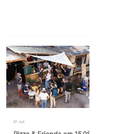
Griebnitzsee erreicht: Die
Studioaufnahmen sind weitgehend
abgeschlossen. Schon bald wird die
Stimme des Potsdamer Schauspielers
Christian Näthe Interessierte über das
geschichtsträchtige Hochschulgelände
in Potsdam-Babelsberg begleiten.
Gegründet in der Kaiserzeit
entwickelte sich hier das Zentraldepot
des Deutschen Roten Kreuzes (DRK),
das in beiden Weltkriegen eine bed
27. Juli