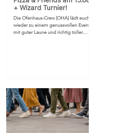
Pizza & Friends am 15.08
+ Wizard Turnier!
Die Ofenhaus-Crew (OHA) lädt euch
wieder zu einem genussvollen Event
mit guter Laune und richtig toller
Atmosphäre ein. Worauf ihr euch
freuen könnt sind frisch gebackene
neapolitanische Pizza aus dem
Holzofen, hausgemachte Mocktails,
erfrischender Iced Tea sowie Kaffee-
Spezialitäten von unseren Aroma-
Expert:innen und leckere Desserts.
Alles mit Liebe zubereitet! Das Wizard
Turnier startet um 17 Uhr, ihr könnt
euch im Vorfeld dafür anmelden. Es
wird in mehreren Runden um die