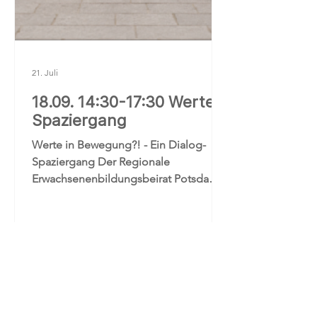
21. Juli
18.09. 14:30-17:30 Werte-
Spaziergang
Werte in Bewegung?! - Ein Dialog-
Spaziergang Der Regionale
Erwachsenenbildungsbeirat Potsdam,
dem der Inwole e.V. angehört, lädt Sie
und Euch herzlich dazu ein, für sich
und mit anderen über Werte
nachzudenken und ins Gespräch zu
kommen. Bei einer gemeinsamen Tour
durch Potsdam machen wir an
mehreren Stationen Halt, kommen
über Werte und Themen, die uns