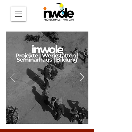
inwole
Projekte | Werkstätten |
S
eminarhaus | Bildung