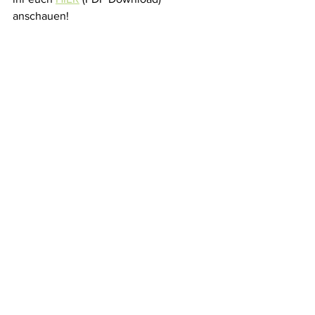
anschauen!
Vielen Dank :-)
Alle ansehen
Aktuelle Beiträge