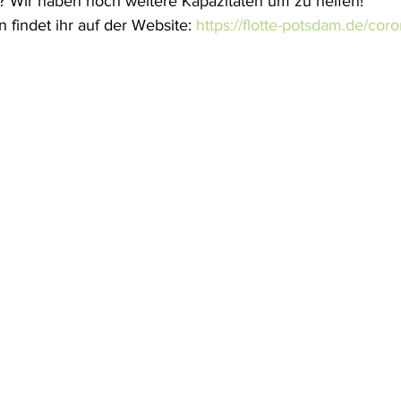
? Wir haben noch weitere Kapazitäten um zu helfen! 
 findet ihr auf der Website: 
https://flotte-potsdam.de/coro