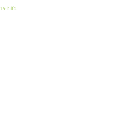
na-hilfe
.    