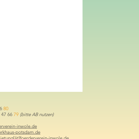
66
80
0 47 66
79
(bitte AB nutzen)
derverein-inwole.de
werkhaus-potsdam.de
ietung[ät]foerderverein-inwole.de