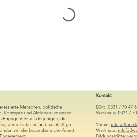
Kontakt
teressierte Menschen, politische
Büro: 0331 / 70 47 
een, Konzepte und Aktionen umsetzen
Werkhaus: 0331 / 7
s Engagement all derjenigen, die
che, demokratische und nachhaltige
Verein:
info[ät]foer
binden wir die Lebensbereiche Arbeit,
Werkhaus:
info[ät]
es Engagement.
Bildungsstätte:
verm