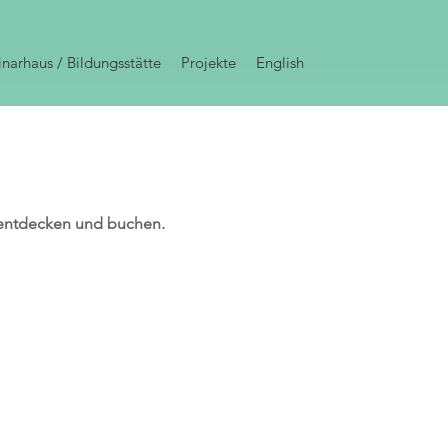
narhaus / Bildungsstätte
Projekte
English
 entdecken und buchen.