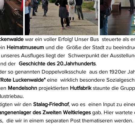
ckenwalde
 war ein voller Erfolg! Unser Bus  steuerte als e
in 
Heimatmuseum
 und die  Größe der Stadt zu beeindr
seres Ausfluges liegt der  Schwerpunkt der Ausstellung
nd der  
Geschichte des 20.Jahrhunderts
.
 der so genannten Doppelvolksschule  aus den 1920er Ja
"Rote Luckenwalde"
 eine  wirklich besondere Sozialgeschi
ten 
Mendelsohn
 projektierten 
Hutfabrik 
staunte die Grup
ustriebau.
igten wir den 
Stalag-Friedhof
, wo es  einen Input zu ein
angenenlager des Zweiten Weltkrieges
 gab. Hier wartete
,  die wir in einem separaten Post thematiseren werden.