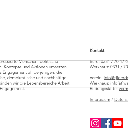
Kontakt
teressierte Menschen, politische
Büro: 0331 / 70 47 
een, Konzepte und Aktionen umsetzen
Werkhaus: 0331 / 7
s Engagement all derjenigen, die
che, demokratische und nachhaltige
Verein:
info[ät]foer
100 Ja
binden wir die Lebensbereiche Arbeit,
Werkhaus:
info[ät]
es Engagement.
Bildungsstätte:
verm
Zirkuswoche im Werkhaus Potsdam 03.-
Impressum
/
Datens
07.08.2026