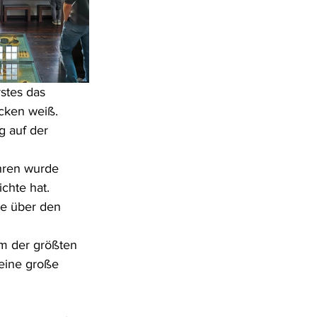
rstes das 
ucken weiß.
 auf der 
hren wurde 
chte hat.
pe über den 
em der größten 
 eine große 