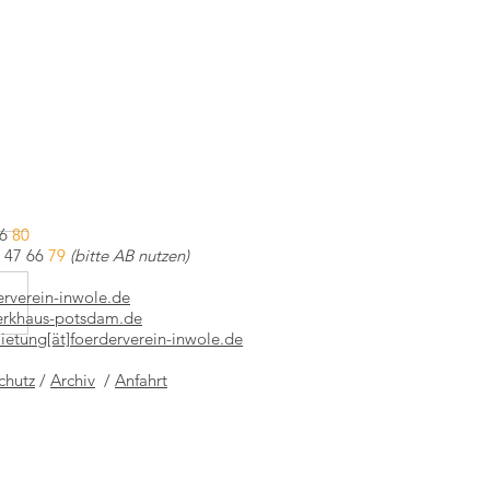
66
80
0 47 66
79
(bitte AB nutzen)
derverein-inwole.de
hre Bauhaus Dessau
werkhaus-potsdam.de
ietung[ät]foerderverein-inwole.de
chutz
/
Archiv
/
Anfahrt