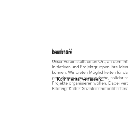
Inwole e.V.
Kommentare
Unser Verein stellt einen Ort, an dem in
Initiativen und Projektgruppen ihre Id
können. Wir bieten Möglichkeiten für da
gemeinsam emanzipatorische, solidaris
Kommentar verfassen...
Projekte organisieren wollen. Dabei ver
Bildung, Kultur, Soziales und politisch
Bald ist es soweit: Audio-Walk zur
Geschichte des Campus Griebnitzsee