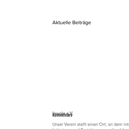
Aktuelle Beiträge
Inwole e.V.
Kommentare
Unser Verein stellt einen Ort, an dem in