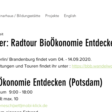
narhaus / Bildungsstätte
Projekte
English
eit
er: Radtour BioÖkonomie Entdeck
lin/ Brandenburg findet vom 04. - 14.09.2020.
ungen und Touren findet ihr unter : 
https://bbb.wandelw
Ökonomie Entdecken (Potsdam)
um  9:00 - 18:00
l:
 max. 10
enesch(aett)mobi-klick.de