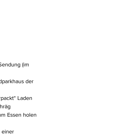
-Sendung (im 
dparkhaus der 
rpackt“ Laden 
chräg 
um Essen holen 
einer 