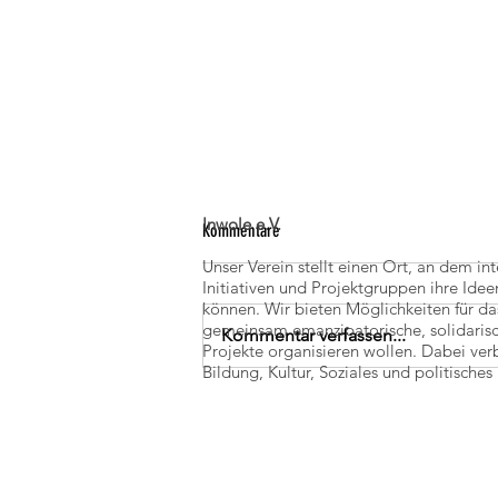
Inwole e.V.
Kommentare
Unser Verein stellt einen Ort, an dem in
Initiativen und Projektgruppen ihre Id
können. Wir bieten Möglichkeiten für da
gemeinsam emanzipatorische, solidaris
Kommentar verfassen...
100 Jahre Bauhaus Dessau
Projekte organisieren wollen. Dabei ver
Bildung, Kultur, Soziales und politisch