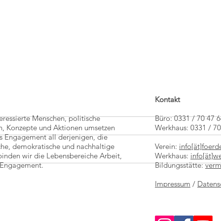
Kontakt
teressierte Menschen, politische
Büro: 0331 / 70 47 
een, Konzepte und Aktionen umsetzen
Werkhaus: 0331 / 7
s Engagement all derjenigen, die
che, demokratische und nachhaltige
Verein:
info[ät]foer
binden wir die Lebensbereiche Arbeit,
Werkhaus:
info[ät]
es Engagement.
Bildungsstätte:
verm
Trans Europe Halles Konferenz in
AUSGEB
Impressum
/
Datens
Marseille
- 1. O
Potsda