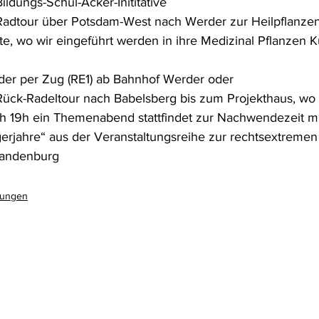
ildungs-Schul-Acker-Inititative 
 Radtour über Potsdam-West nach Werder zur Heilpflanze
tte, wo wir eingeführt werden in ihre Medizinal Pflanzen K
der per Zug (RE1) ab Bahnhof Werder oder
Rück-Radeltour nach Babelsberg bis zum Projekthaus, wo f
ch 19h ein Themenabend stattfindet zur Nachwendezeit mi
erjahre“ aus der Veranstaltungsreihe zur rechtsextremen
randenburg
gungen