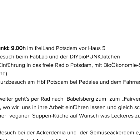
unkt: 9.00h
 im freiLand Potsdam vor Haus 5
Besuch beim FabLab und der DIYbioPUNK.kitchen
 Einführung in das freie Radio Potsdam, mit BioÖkonomie
nd)
Kurzbesuch am Hbf Potsdam bei Pedales und dem Fahrra
 weiter geht’s per Rad nach  Babelsberg zum  zum „Fairve
, wo wir  uns in ihre Arbeit einführen lassen und gleich s
ner  veganen Suppen-Küche auf Wunsch was Leckeres z
 Besuch bei der Ackerdemia und  der Gemüseackerdemie, 