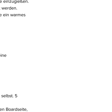
e einzugießen. 
t werden.
ie ein warmes 
ine 
selbst. 5 
n Boardseite, 