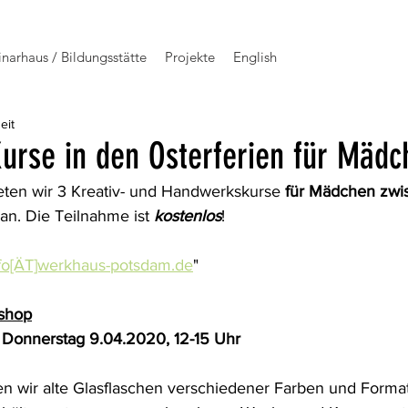
narhaus / Bildungsstätte
Projekte
English
eit
Kurse in den Osterferien für Mädc
ieten wir 3 Kreativ- und Handwerkskurse 
für Mädchen zwi
an. Die Teilnahme ist 
kostenlos
!
fo[ÄT]werkhaus-potsdam.de
"
kshop
r Donnerstag 9.04.2020, 12-15 Uhr
n wir alte Glasflaschen verschiedener Farben und Forma