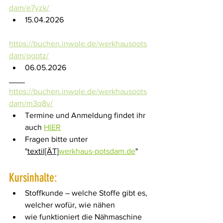
dam/e7yzk/
15.04.2026
https://buchen.inwole.de/werkhauspots
dam/qgptz/
06.05.2026
https://buchen.inwole.de/werkhauspots
dam/m3q8v/
Termine und Anmeldung findet ihr 
auch 
HIER
Fragen bitte unter 
"
textil[ÄT]
werkhaus-potsdam.de
"
Kursinhalte:
Stoffkunde – welche Stoffe gibt es, 
welcher wofür, wie nähen
wie funktioniert die Nähmaschine